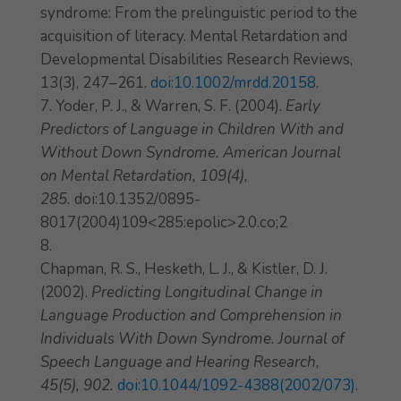
syndrome: From the prelinguistic period to the
acquisition of literacy. Mental Retardation and
Developmental Disabilities Research Reviews,
13(3), 247–261.
doi:10.1002/mrdd.20158
.
Yoder, P. J., & Warren, S. F. (2004).
Early
Predictors of Language in Children With and
Without Down Syndrome. American Journal
on Mental Retardation, 109(4),
285.
doi:10.1352/0895-
8017(2004)109<285:epolic>2.0.co;2
Chapman, R. S., Hesketh, L. J., & Kistler, D. J.
(2002).
Predicting Longitudinal Change in
Language Production and Comprehension in
Individuals With Down Syndrome. Journal of
Speech Language and Hearing Research,
45(5), 902.
doi:10.1044/1092-4388(2002/073)
.