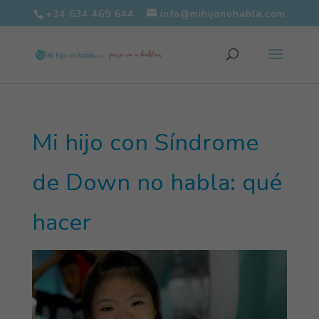
+34 634 469 644
info@mihijonohabla.com
Mi hijo con Síndrome
de Down no habla: qué
hacer