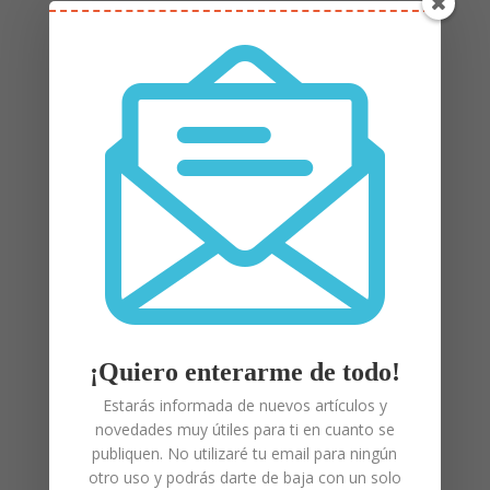
Colaboraciones con otros
blogs
Mamá Extraordinaria:
Disciplina positiva en
niños con Síndrome de Down
.
¡Quiero enterarme de todo!
Estarás informada de nuevos artículos y
novedades muy útiles para ti en cuanto se
publiquen. No utilizaré tu email para ningún
otro uso y podrás darte de baja con un solo