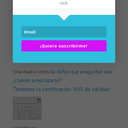
Una mamá del montón:
lactancia materna y
click.
trabajo: consejos muy prácticos
.
¡Quiero suscribirme!
Una madre como tú:
Niños que preguntan mal:
¿cuándo preocuparse?
Tenemos la certificación WIS de calidad
Compruébelo aquí