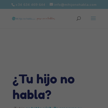
+34 634 469 644
info@mihijonohabla.com
¿Tu hijo no
habla?