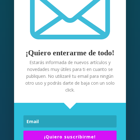
50
€
¡Quiero enterarme de todo!
Estarás informada de nuevos artículos y
Sesión de 50 minutos
novedades muy útiles para ti en cuanto se
publiquen. No utilizaré tu email para ningún
Resuelvo tus dudas y te facilito
herramientas y recursos
otro uso y podrás darte de baja con un solo
click.
Por Skype o Google Meet
Seguimiento por WhatsApp durante
un mes.
¡Quiero suscribirme!