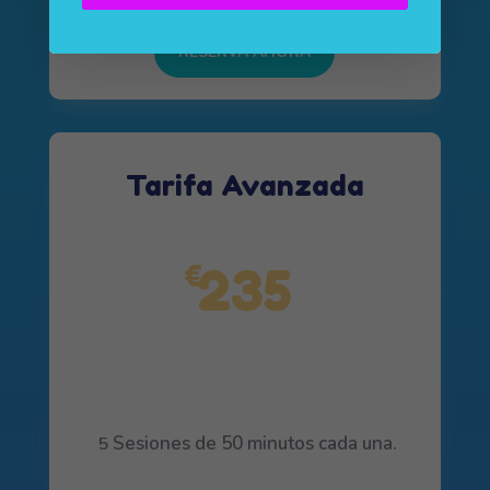
RESERVA AHORA
Tarifa Avanzada
235
€
Sesiones de 50 minutos cada una.
5