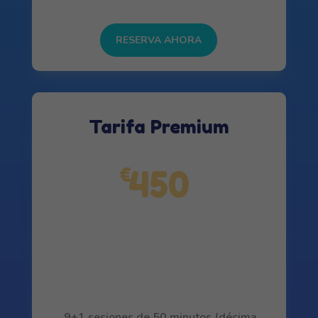
RESERVA AHORA
Tarifa Premium
450
€
9+1 sesiones de 50 minutos (décima