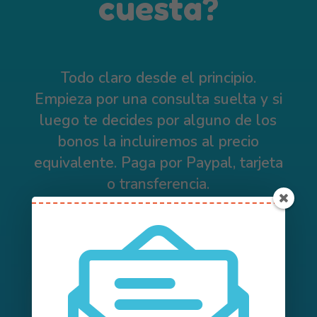
cuesta?
Todo claro desde el principio.
Empieza por una consulta suelta y si
luego te decides por alguno de los
bonos la incluiremos al precio
equivalente. Paga por Paypal, tarjeta
o transferencia.
Consulta suelta