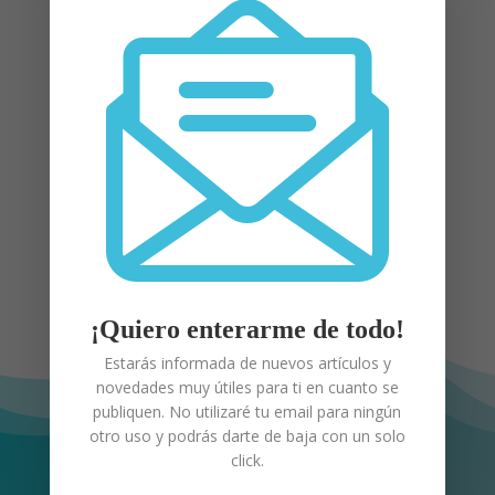
Teléfono y WhatsApp: +34 634

46 96 44
Email:
info@mihijonohabla.com

Madrid (España)

¡Quiero enterarme de todo!
Estarás informada de nuevos artículos y
novedades muy útiles para ti en cuanto se
publiquen. No utilizaré tu email para ningún
otro uso y podrás darte de baja con un solo
Utilizaré los datos que me
click.
proporciones en el formulario