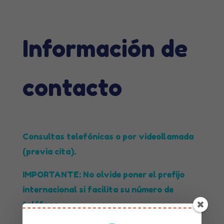
Información de
contacto
Consultas telefónicas o por videollamada
(previa cita).
IMPORTANTE: No olvide poner el prefijo
internacional si facilita su número de
teléfono.