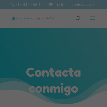
+34 634 469 644
info@mihijonohabla.com
Contacta
conmigo