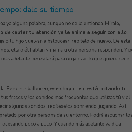
tiempo: dale su tiempo
rea ya alguna palabra, aunque no se le entienda. Mírale,
o de captar tu atención ya le anima a seguir con ello
.
ja o tu hijo vuelvan a balbucear, repítelo de nuevo. De este
rnos
: ella o él hablan y mamá u otra persona responden. Y p
más adelante necesitará para organizar lo que quiere decir.
da. Pero ese balbuceo,
ese chapurreo, está imitando tu
e tus frases y los sonidos más frecuentes que utilizas tú y el
cir algunos sonidos, repíteselos sonriendo, jugando. Así,
pretado por otra persona de su entorno. Podrá escuchar lo
 procesando poco a poco. Y cuando más adelante ya diga