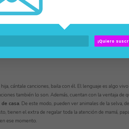
hablar
ual potente para el lenguaje ora
l. Ya sabemos que una
toda información que le entre por la vista a tu hijo va a ser
hola, adiós, comer.
También hay gestos asociados a cancione
¡Quiero suscr
 los últimos años se ha extendido el uso de los
signos para
hija, cántale canciones, baila con él. El lenguaje es algo vivo
canciones también lo son. Además, cuentan con la ventaja de 
 de casa
. De este modo, pueden ver animales de la selva, de
sto, tienen el extra de regalar toda la atención de mamá, pap
 en ese momento.