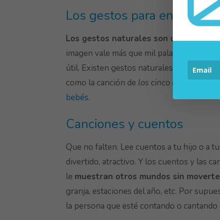
Los gestos para enseñar a 
Los gestos naturales son un apoyo vis
imagen vale más que mil palabras. Así que 
útil. Existen gestos naturales como el de
como la canción de
los cinco lobitos
. Y en
bebés
.
Canciones y cuentos
Que no falten. Lee cuentos a tu hijo o a tu 
divertido, atractivo. Y los cuentos y las 
le
muestran otros mundos sin moverte
granja, estaciones del año, etc. Por supue
la persona que esté contando o cantando