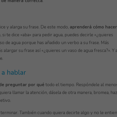
 de manera correcta
.
ice y alarga su frase. De este modo,
aprenderá cómo hace
, si te dice «aba» para pedir agua, puedes decirle «¿quieres
aso de agua porque has añadido un verbo a su frase. Más
alargar su frase así «¿quieres un vaso de agua fresca?». Y a
e.
 a hablar
de preguntar por qué
todo el tiempo. Respóndele al meno
iera llamar la atención, dásela de otra manera, bromea, ha
etivo.
 terminar. También cuando quiera decirte algo y no le entie