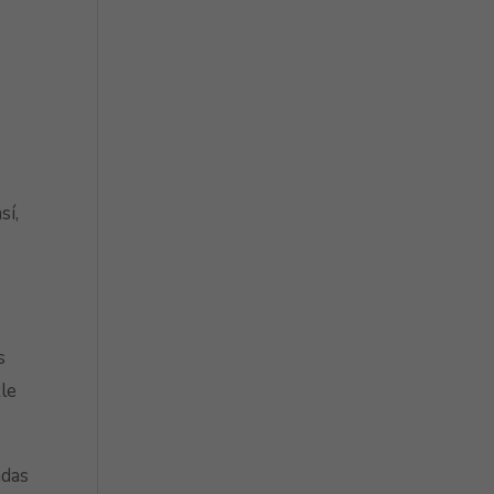
r
sí,
s
zle
ndas