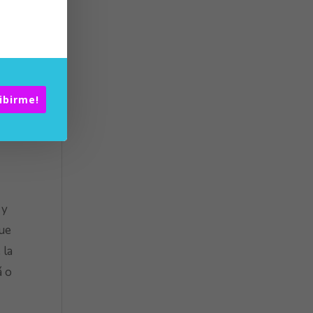
 muy
s,
ibirme!
 y
que
 la
á o