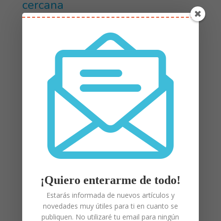
cercana
Cada actividad del niño con síndrome de Down
es recomendable que se realice en lugares que
sean reales, conocidos y que permitan que la
experiencia pueda repetirse en su día a día. Si
deseamos que el niño o la niña aprenda el
nombre de las partes del cuerpo podemos
comenzar porque se lave su carita y de esta
manera nombrar los ojos, la nariz y la boca. Le
podemos pedir que lave bien sus ojos para que
esté muy despierto. O que lave muy bien su
nariz porque es la sala de fiesta, que debe estar
¡Quiero enterarme de todo!
muy limpios para celebrar su cumpleaños. Y
Estarás informada de nuevos artículos y
cepillar muy bien sus dientes y lengua ya que
novedades muy útiles para ti en cuanto se
publiquen. No utilizaré tu email para ningún
son los habitantes de esa hermosa casa llamada