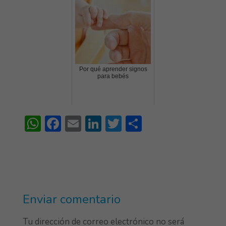
Por qué aprender signos
para bebés
W
F
E
Li
T
S
h
ac
m
n
w
h
at
e
ai
ke
itt
ar
s
b
l
dI
er
e
A
o
n
Enviar comentario
p
ok
p
Tu dirección de correo electrónico no será