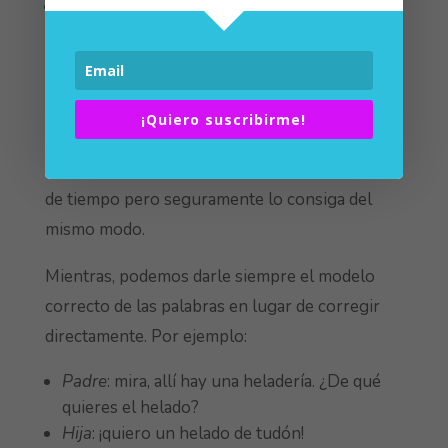
E, igualmente, verá qué hace si no es capaz
de decirla: si la cambia por otro fonema, la
omite, entre otras.
Habitualmente resulta más fácil que una niña o
¡Quiero suscribirme!
niño consiga decir la erre cuando ya dice la r
suave o simple. Si no, puede que tome algo más
de tiempo pero seguramente lo consiga del
mismo modo.
Mientras, podemos darle siempre el modelo
correcto de las palabras en lugar de corregir
directamente. Por ejemplo:
Padre
: mira, allí hay una heladería. ¿De qué
quieres el helado?
Hija
: ¡quiero un helado de tudón!