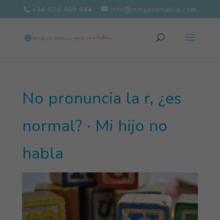
+34 634 469 644
info@mihijonohabla.com
No pronuncia la r, ¿es
normal? · Mi hijo no
habla