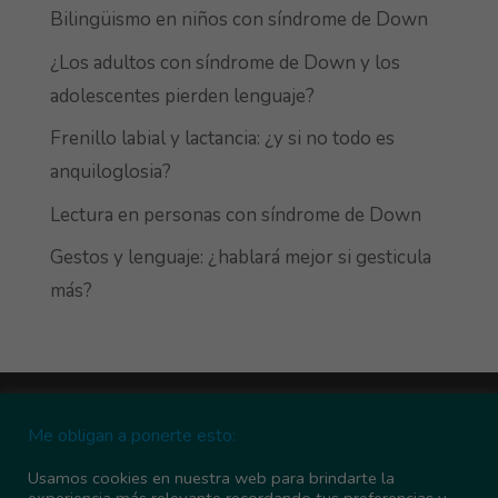
Bilingüismo en niños con síndrome de Down
¿Los adultos con síndrome de Down y los
adolescentes pierden lenguaje?
Frenillo labial y lactancia: ¿y si no todo es
anquiloglosia?
Lectura en personas con síndrome de Down
Gestos y lenguaje: ¿hablará mejor si gesticula
más?
Más información sobre las cookies
Me obligan a ponerte esto:
Política de cookies
Política de privacidad
Contacta conmigo
Pasarela de pagos
Usamos cookies en nuestra web para brindarte la