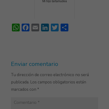
Mi hijo tartamudea
W
F
E
Li
T
S
h
ac
m
n
w
h
at
e
ai
ke
itt
ar
s
b
l
dI
er
e
A
o
n
Enviar comentario
p
ok
p
Tu dirección de correo electrónico no será
publicada.
Los campos obligatorios están
marcados con
*