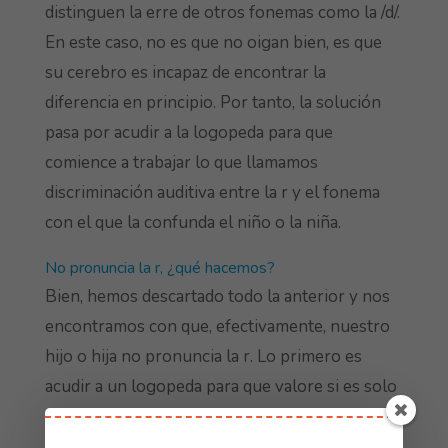
distinguen la erre de otros fonemas como la /d/.
En este caso, no es que no oigan bien, es que
su cerebro es incapaz de encontrar la
diferencia en principio. Por tanto, la solución
pasa por acudir a la logopeda para que
comience a trabajar lo que llamamos
discriminación auditiva entre la r y el fonema
con el que la confunda el niño o la niña.
No pronuncia la r, ¿qué hacemos?
Bien, hemos descartado todo la anterior y nos
encontramos con que, efectivamente, nuestro
hijo o hija no pronuncia la r. Lo primero es
acudir a un logopeda para que valore si es solo
la r, o se nos ha escapado algún fonema más y
no nos hemos dado cuenta.