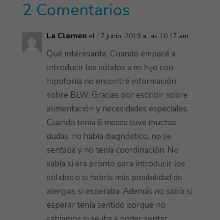
A
o
n
2 Comentarios
p
ok
p
La Clemen
el 17 junio, 2019 a las 10:17 am
Qué interesante. Cuando empecé a
introducir los sólidos a mi hijo con
hipotonía no encontré información
sobre BLW. Gracias por escribir sobre
alimentación y necesidades especiales.
Cuando tenía 6 meses tuve muchas
dudas, no había diagnóstico, no se
sentaba y no tenía coordinación. No
sabía si era pronto para introducir los
sólidos o si habría más posibilidad de
alergias si esperaba. Además no sabía si
esperar tenía sentido porque no
sabíamos si se iba a poder sentar.