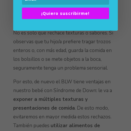
¿Y si rechaza ciertas texturas y/o
¡Quiero suscribirme!
sabores?
No es solo que rechace texturas o sabores. Si
observas que tu hijo/a prefiere tragar trozos
enteros o, con más edad, guarda la comida en
los bolsillos o se mete objetos a la boca,
seguramente tenga un problema sensorial.
Por esto, de nuevo el BLW tiene ventajas en
nuestro bebé con Síndrome de Down: le va a
exponer a múltiples texturas y
presentaciones de comida
. De esto modo,
evitaremos en mayor medida estos rechazos.
También puedes
utilizar alimentos de