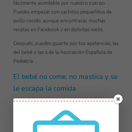
fácilmente asimilable por nuestro cuerpo.
Puedes empezar con cachitos pequeñitos de
pollo cocido, aunque encontrarás muchas
recetas en Facebook y en distintas webs.
Después, puedes guiarte por tus apetencias, las
del bebé o las a de la Asociación Española de
Pediatría.
El bebé no come: no mastica y se
le escapa la comida
Como hemos comentado, los niños con
Síndrome de Down presentan
hipotonía
. Esto
puede provocar que la comida se le escape,
junto con una
lengua grande
(macroglosia)