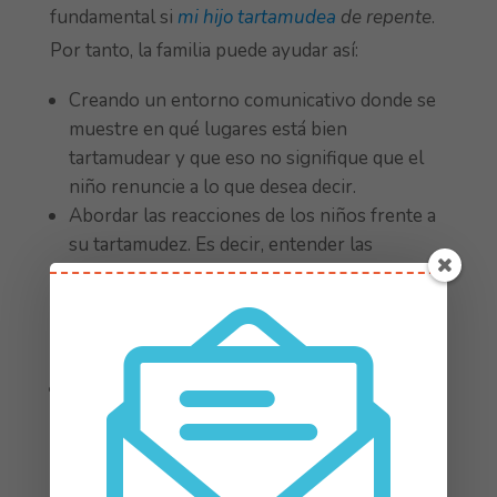
fundamental si
mi hijo tartamudea
de repente
.
Por tanto, la familia puede ayudar así:
Creando un entorno comunicativo donde se
muestre en qué lugares está bien
tartamudear y que eso no signifique que el
niño renuncie a lo que desea decir.
Abordar las reacciones de los niños frente a
su tartamudez. Es decir, entender las
emociones con las de tu hija o de tu hijo. El
objetivo de esto es ayudarles a tener una
actitud positiva, amable, mientras mejoran su
fluidez.
Conversar cara a cara, mirándonos a los ojos.
En ocasiones tendemos a apartar la vista
cuando estamos ante una persona que
tartamudea. Nos agobia. Debemos evitarlo y