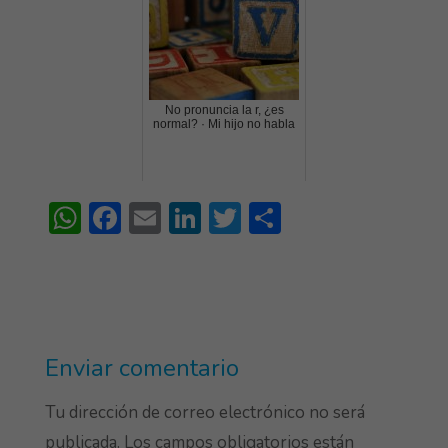
No pronuncia la r, ¿es
normal? · Mi hijo no habla
W
F
E
Li
T
S
h
ac
m
n
w
h
at
e
ai
ke
itt
ar
s
b
l
dI
er
e
A
o
n
Enviar comentario
p
ok
p
Tu dirección de correo electrónico no será
publicada.
Los campos obligatorios están