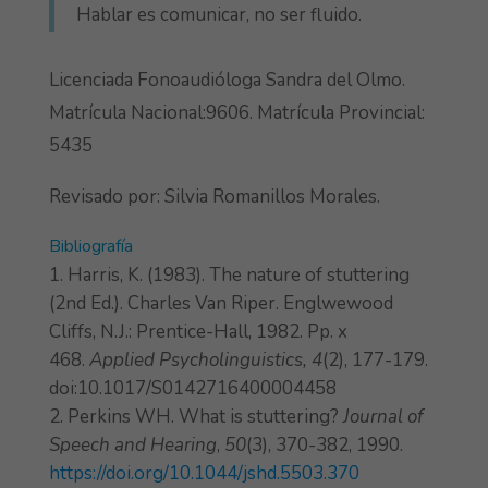
Hablar es comunicar, no ser fluido.
Licenciada Fonoaudióloga Sandra del Olmo.
Matrícula Nacional:9606. Matrícula Provincial:
5435
Revisado por: Silvia Romanillos Morales.
Bibliografía
Harris, K. (1983). The nature of stuttering
(2nd Ed.). Charles Van Riper. Englwewood
Cliffs, N.J.: Prentice-Hall, 1982. Pp. x
468.
Applied Psycholinguistics,
4
(2), 177-179.
doi:10.1017/S0142716400004458
Perkins WH. What is stuttering?
Journal of
Speech and Hearing
,
50
(3), 370-382, 1990.
https://doi.org/10.1044/jshd.5503.370