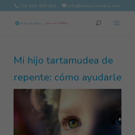
+34 634 469 644
info@mihijonohabla.com
Mi hijo tartamudea de
repente: cómo ayudarle