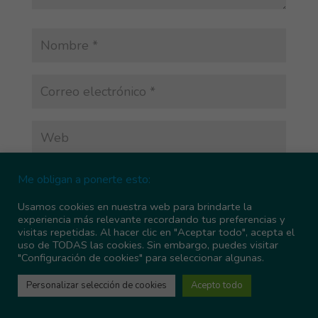
Sí, agrégame a tu lista de correo
Me obligan a ponerte esto:
Usamos cookies en nuestra web para brindarte la
experiencia más relevante recordando tus preferencias y
visitas repetidas. Al hacer clic en "Aceptar todo", acepta el
uso de TODAS las cookies. Sin embargo, puedes visitar
"Configuración de cookies" para seleccionar algunas.
Personalizar selección de cookies
Acepto todo
Este sitio usa Akismet para reducir el spam.
Aprende cómo se procesan los datos de tus