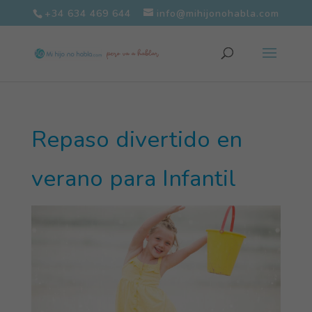
+34 634 469 644
info@mihijonohabla.com
Repaso divertido en
verano para Infantil