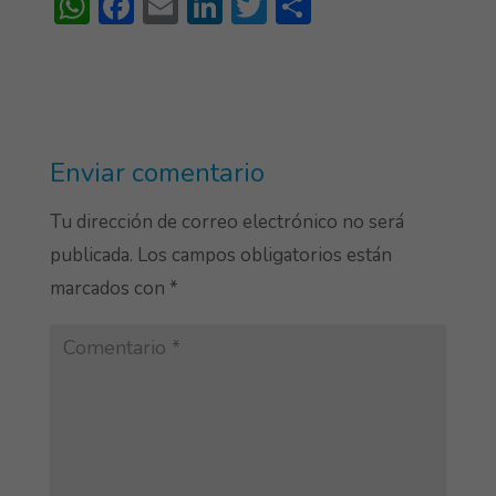
W
F
E
Li
T
S
h
ac
m
n
w
h
at
e
ai
ke
itt
ar
s
b
l
dI
er
e
A
o
n
Enviar comentario
p
ok
p
Tu dirección de correo electrónico no será
publicada.
Los campos obligatorios están
marcados con
*