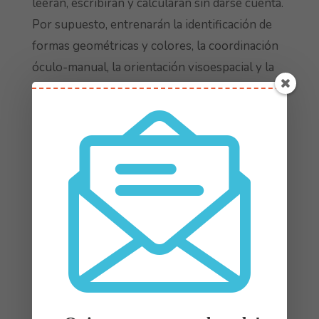
leerán, escribirán y calcularán sin darse cuenta.
Por supuesto, entrenarán la identificación de
formas geométricas y colores, la coordinación
óculo-manual, la orientación visoespacial y la
lateralidad. Es otra joya disponible.
El propio Manu Sánchez nos regala desde su
web un juego para
aprender inglés en
movimiento
. Solo hay que descargarlo y
ponerlo en práctica.
Repaso en actividades cotidianas
Ya que presumiblemente pasaremos bastante
tiempo con nuestros hijos, podemos
aprovechar las actividades cotidianas para