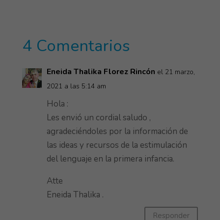
at
e
ai
ke
itt
ar
s
b
l
dI
er
e
A
o
n
4 Comentarios
p
ok
p
Eneida Thalika Florez Rincón
el 21 marzo,
2021 a las 5:14 am
Hola :
Les envió un cordial saludo ,
agradeciéndoles por la información de
las ideas y recursos de la estimulación
del lenguaje en la primera infancia.
Atte
Eneida Thalika .
Responder