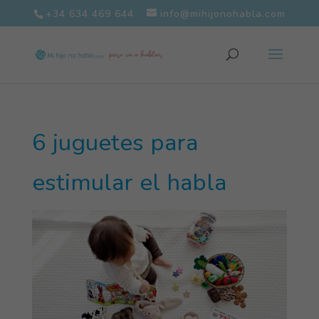
+34 634 469 644
info@mihijonohabla.com
6 juguetes para
estimular el habla